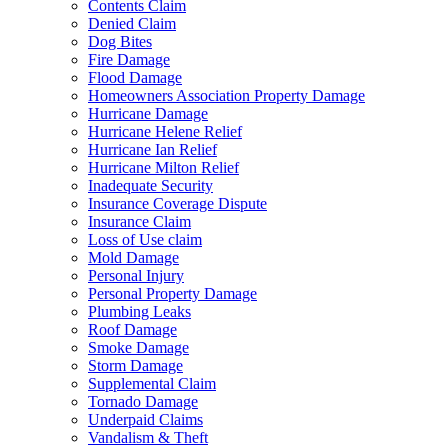
Contents Claim
Denied Claim
Dog Bites
Fire Damage
Flood Damage
Homeowners Association Property Damage
Hurricane Damage
Hurricane Helene Relief
Hurricane Ian Relief
Hurricane Milton Relief
Inadequate Security
Insurance Coverage Dispute
Insurance Claim
Loss of Use claim
Mold Damage
Personal Injury
Personal Property Damage
Plumbing Leaks
Roof Damage
Smoke Damage
Storm Damage
Supplemental Claim
Tornado Damage
Underpaid Claims
Vandalism & Theft