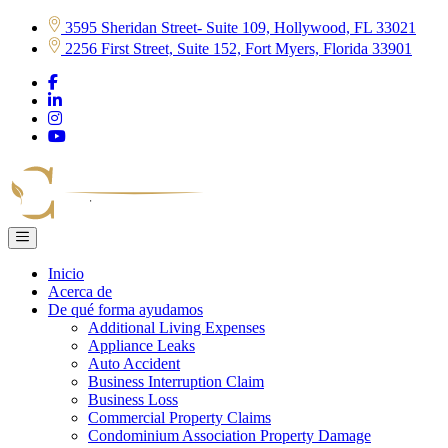
Skip
3595 Sheridan Street- Suite 109, Hollywood, FL 33021
to
2256 First Street, Suite 152, Fort Myers, Florida 33901
content
Inicio
Acerca de
De qué forma ayudamos
Additional Living Expenses
Appliance Leaks
Auto Accident
Business Interruption Claim
Business Loss
Commercial Property Claims
Condominium Association Property Damage