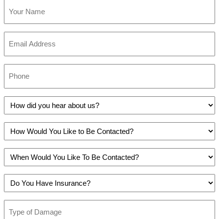
Your
Name
(Obligatorio)
Email
(Obligatorio)
Phone
(Obligatorio)
How
did
you
How
hear
Would
about
You
us?
When
Like
(Obligatorio)
Would
to
You
Be
Do
Like
Contacted?
You
To
(Obligatorio)
Have
Be
Type
Insurance?
Contacted?
of
(Obligatorio)
(Obligatorio)