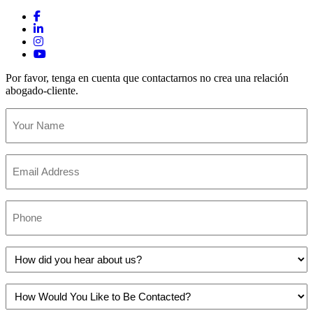
Por favor, tenga en cuenta que contactarnos no crea una relación
abogado-cliente.
Your
Name
(Obligatorio)
Email
(Obligatorio)
Phone
(Obligatorio)
How
did
you
How
hear
Would
about