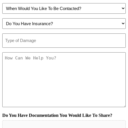
You
us?
When
Like
(Obligatorio)
Would
to
You
Be
Do
Like
Contacted?
You
To
(Obligatorio)
Have
Be
Type
Insurance?
Contacted?
of
(Obligatorio)
(Obligatorio)
Damage
(Obligatorio)
How
Can
We
Help
You?
(Obligatorio)
Do You Have Documentation You Would Like To Share?