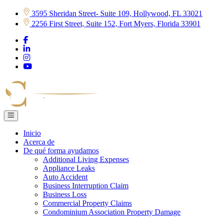
Skip
3595 Sheridan Street- Suite 109, Hollywood, FL 33021
to
2256 First Street, Suite 152, Fort Myers, Florida 33901
content
Inicio
Acerca de
De qué forma ayudamos
Additional Living Expenses
Appliance Leaks
Auto Accident
Business Interruption Claim
Business Loss
Commercial Property Claims
Condominium Association Property Damage