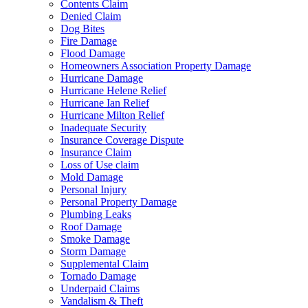
Contents Claim
Denied Claim
Dog Bites
Fire Damage
Flood Damage
Homeowners Association Property Damage
Hurricane Damage
Hurricane Helene Relief
Hurricane Ian Relief
Hurricane Milton Relief
Inadequate Security
Insurance Coverage Dispute
Insurance Claim
Loss of Use claim
Mold Damage
Personal Injury
Personal Property Damage
Plumbing Leaks
Roof Damage
Smoke Damage
Storm Damage
Supplemental Claim
Tornado Damage
Underpaid Claims
Vandalism & Theft